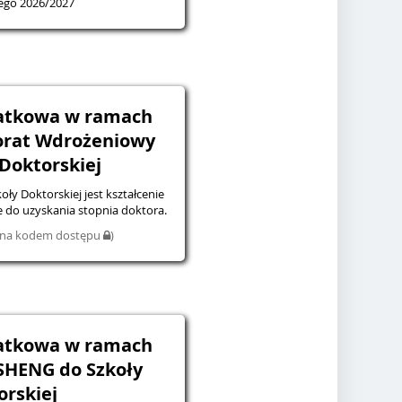
ego 2026/2027
datkowa w ramach
orat Wdrożeniowy
 Doktorskiej
 Doktorskiej jest kształcenie
do uzyskania stopnia doktora.
iona kodem dostępu
)
datkowa w ramach
SHENG do Szkoły
orskiej