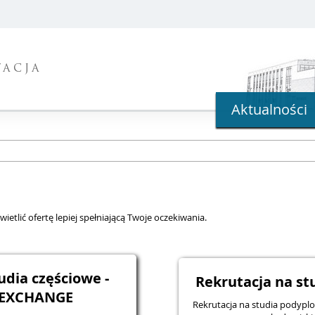
TACJA
Aktualności
ietlić ofertę lepiej spełniającą Twoje oczekiwania.
udia częściowe -
Rekrutacja na s
/EXCHANGE
Rekrutacja na studia podyp