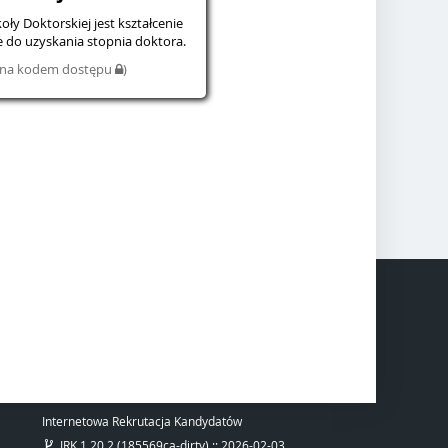
 Doktorskiej jest kształcenie
do uzyskania stopnia doktora.
iona kodem dostępu
)
Internetowa Rekrutacja Kandydatów
IRK 1.20.2 (185569ca-dirty) :: 2026-02-03