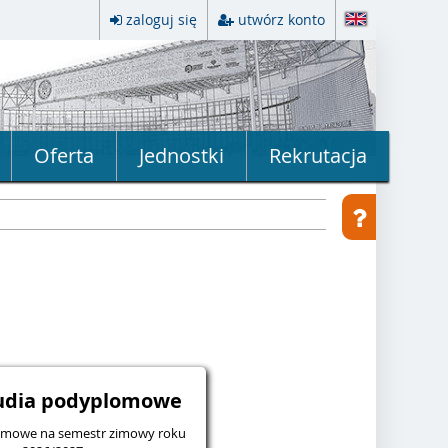
zaloguj się
utwórz konto
Oferta
Jednostki
Rekrutacja
tudia podyplomowe
lomowe na semestr zimowy roku