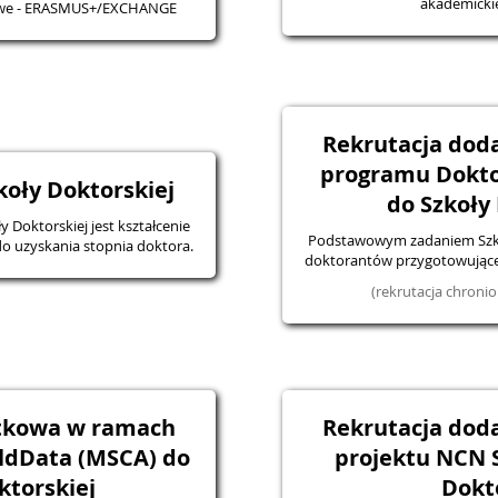
akademicki
ciowe - ERASMUS+/EXCHANGE
Rekrutacja do
programu Dokt
koły Doktorskiej
do Szkoły
Doktorskiej jest kształcenie
Podstawowym zadaniem Szkoły
o uzyskania stopnia doktora.
doktorantów przygotowujące 
(rekrutacja chron
tkowa w ramach
Rekrutacja do
ldData (MSCA) do
projektu NCN 
ktorskiej
Dokt